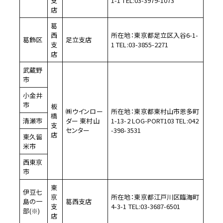
支
1-1 TEL:03-3979-1073
店
葛
西
所在地：東京都足立区入谷6-1-
葛飾区
足立支店
支
1 TEL:03-3855-2271
店
武蔵野
市
小金井
市
板
㈱ウインロー
所在地：東京都東村山市恩多町
橋
清瀬市
ダー 東村山
1-13-2 LOG-PORT103 TEL:042
支
センター
-398-3531
店
東久留
米市
西東京
市
東
伊豆七
京
所在地：東京都江戸川区臨海町
島の一
葛西支店
支
4-3-1 TEL:03-3687-6501
部(※)
店