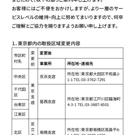
沿革
CSR TOP
3PL事業
お客様にはご不便をおかけしますが、より一層のサー
ニュース
環境
事例紹介
ビスレベルの維持・向上に努めてまいりますので、何卒
安全
空き倉庫情報
ご理解とご協力を賜りますようお願い申し上げます。
社会
お問い合わせ
１．東京都内の取扱区域変更内容
お問い合わせ
変
変更後
よくある質問
市区町
更
村名
事業所
所在地・連絡先
前
所在地：東京都大田区平和島2-
中央区
京浜支店
1-1 TEL:03-3762-7291
東
千代田
京
区
支
所在地：東京都江戸川区臨海町
葛西支店
店
台東区
4-3-1 TEL:03-3687-6501
江東区
足
立
所在地：東京都板橋区高島平6-
北区
板橋支店