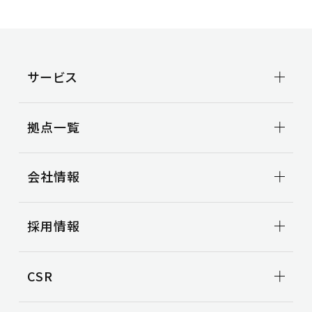
サービス
輸送事業
拠点一覧
トラック輸送
ビジネスサポート
拠点一覧TOP
引越事業
会社情報
関東地区
コンテナ輸送
甲信越地区
国際輸送
東海地区
会社情報TOP
車両整備
採用情報
北陸地区
トップメッセージ
関西地区
会社概要
3PL事業
中国地区
ビジョン
事例紹介
新卒採用
CSR
役員一覧
空き倉庫情報
中途採用
沿革