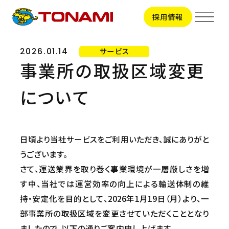
採用情報
サービス
2026.01.14
事業所の取扱区域変更
サービス
について
輸送事業
拠点一覧
トラック輸送
ビジネスサポート
拠点一覧TOP
日頃より当社サービスをご利用いただき、誠にありがと
会社情報
関東地区
うございます。
引越事業
甲信越地区
さて、運送業界を取り巻く事業環境が一層厳しさを増
会社情報TOP
東海地区
採用情報
コンテナ輸送
トップメッセージ
北陸地区
す中、当社では運営効率の向上による輸送体制の維
会社概要
関西地区
持・安定化を目的として、2026年1月19日（月）より、一
国際輸送
新卒採用
ビジョン
中国地区
CSR
部事業所の取扱区域を変更させていただくこととなり
中途採用
役員一覧
車両整備
ましたので、以下の通りご案内申し上げます。