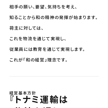
沿革
CSR TOP
3PL事業
相手の願い、要望、気持ちを考え､
ニュース
環境
事例紹介
安全
空き倉庫情報
知ることから和の精神の発揮が始まります。
社会
お問い合わせ
荷主に対しては、
これを物流を通じて実現し、
お問い合わせ
よくある質問
従業員には教育を通じて実現します。
これが「和の経営」理念です。
経営基本方針
『トナミ運輸は