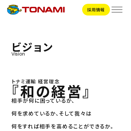
採用情報
サービス
ビジョン
Vision
輸送事業
拠点一覧
トラック輸送
ビジネスサポート
拠点一覧TOP
会社情報
トナミ運輸 経営理念
『和の経営』
関東地区
引越事業
甲信越地区
会社情報TOP
東海地区
相手が何に困っているか、
採用情報
コンテナ輸送
トップメッセージ
北陸地区
会社概要
関西地区
何を求めているか、
そして我々は
国際輸送
新卒採用
ビジョン
中国地区
CSR
中途採用
役員一覧
何をすれば相手を高めることができるか。
車両整備