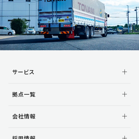
サービス
輸送事業
拠点一覧
トラック輸送
ビジネスサポート
拠点一覧TOP
引越事業
会社情報
関東地区
コンテナ輸送
甲信越地区
国際輸送
東海地区
会社情報TOP
車両整備
採用情報
北陸地区