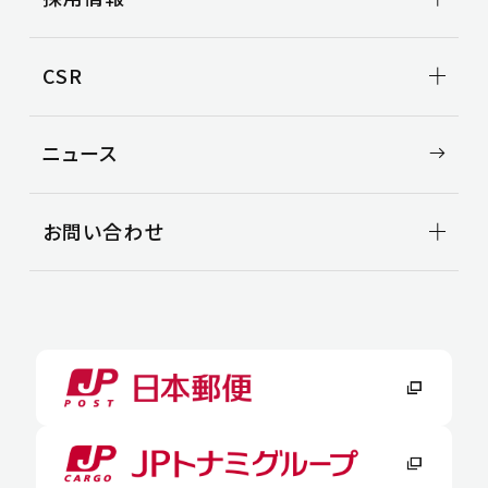
トップメッセージ
関西地区
会社概要
3PL事業
中国地区
ビジョン
事例紹介
新卒採用
CSR
役員一覧
空き倉庫情報
中途採用
沿革
CSR TOP
ニュース
環境
安全
社会
お問い合わせ
お問い合わせ
よくある質問