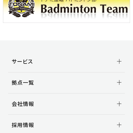
サービス
輸送事業
拠点一覧
トラック輸送
ビジネスサポート
拠点一覧TOP
引越事業
会社情報
関東地区
コンテナ輸送
甲信越地区
国際輸送
東海地区
会社情報TOP
車両整備
採用情報
北陸地区
トップメッセージ
関西地区