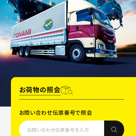
沿革
CSR TOP
3PL事業
ニュース
環境
事例紹介
安全
空き倉庫情報
社会
お問い合わせ
お問い合わせ
よくある質問
お荷物の照会
お問い合わせ伝票番号で照会