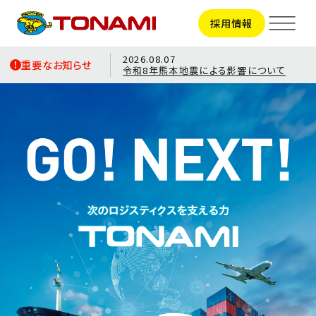
採用情報
2026.08.07
重要なお知らせ
令和8年熊本地震による影響について
サービス
見えないところで、
見えないところで、
見えないところで、
見えないところで、
輸送事業
拠点一覧
世界を大きく
世界を大きく
世界を大きく
世界を大きく
トラック輸送
ビジネスサポート
拠点一覧TOP
支えている。
支えている。
支えている。
支えている。
会社情報
関東地区
引越事業
甲信越地区
あらゆる人たちのパートナーとして、
あらゆる人たちのパートナーとして、
あらゆる人たちのパートナーとして、
あらゆる人たちのパートナーとして、
会社情報TOP
東海地区
採用情報
コンテナ輸送
頼れるロジスティクス・プロバイダーに
頼れるロジスティクス・プロバイダーに
頼れるロジスティクス・プロバイダーに
頼れるロジスティクス・プロバイダーに
トップメッセージ
北陸地区
会社概要
関西地区
国際輸送
新卒採用
ビジョン
中国地区
CSR
中途採用
役員一覧
車両整備