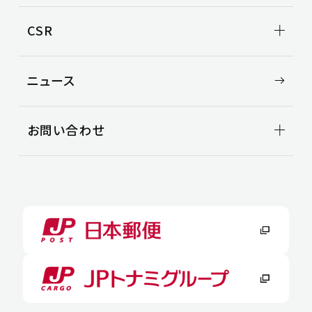
会社概要
3PL事業
中国地区
ビジョン
事例紹介
新卒採用
CSR
役員一覧
空き倉庫情報
中途採用
沿革
CSR TOP
ニュース
環境
安全
社会
お問い合わせ
お問い合わせ
よくある質問