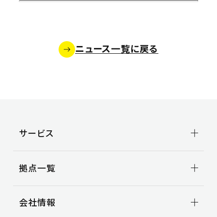
沿革
CSR TOP
3PL事業
ニュース
環境
事例紹介
安全
空き倉庫情報
社会
お問い合わせ
ニュース一覧に戻る
お問い合わせ
よくある質問
サービス
輸送事業
拠点一覧
トラック輸送
ビジネスサポート
拠点一覧TOP
引越事業
会社情報
関東地区
コンテナ輸送
甲信越地区