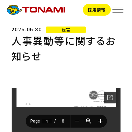
採用情報
経営
2025.05.30
人事異動等に関するお
サービス
知らせ
輸送事業
拠点一覧
トラック輸送
ビジネスサポート
拠点一覧TOP
会社情報
関東地区
引越事業
甲信越地区
会社情報TOP
東海地区
採用情報
コンテナ輸送
トップメッセージ
北陸地区
会社概要
関西地区
国際輸送
新卒採用
ビジョン
中国地区
CSR
中途採用
役員一覧
車両整備