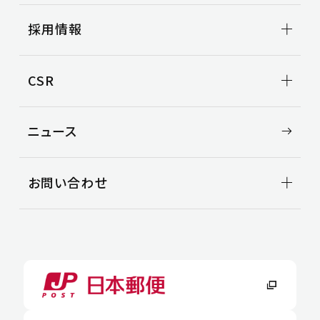
国際輸送
東海地区
会社情報TOP
車両整備
採用情報
北陸地区
トップメッセージ
関西地区
会社概要
3PL事業
中国地区
ビジョン
事例紹介
新卒採用
CSR
役員一覧
空き倉庫情報
中途採用
沿革
CSR TOP
ニュース
環境
安全
社会
お問い合わせ
お問い合わせ
よくある質問