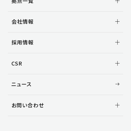
拠点一覧
トラック輸送
ビジネスサポート
拠点一覧TOP
引越事業
会社情報
関東地区
コンテナ輸送
甲信越地区
国際輸送
東海地区
会社情報TOP
車両整備
採用情報
北陸地区
トップメッセージ
関西地区
会社概要
3PL事業
中国地区
ビジョン
事例紹介
新卒採用
CSR
役員一覧
空き倉庫情報
中途採用
沿革
CSR TOP
ニュース
環境
安全
社会
お問い合わせ
お問い合わせ
よくある質問