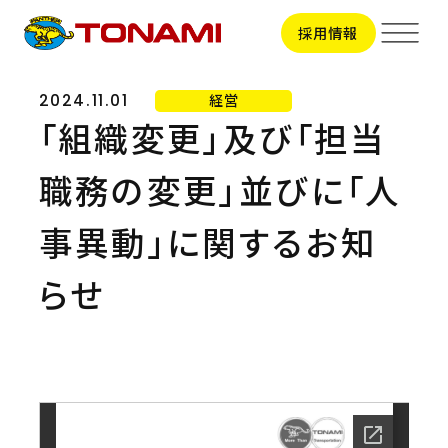
採用情報
経営
2024.11.01
「組織変更」及び「担当
サービス
職務の変更」並びに「人
輸送事業
拠点一覧
トラック輸送
事異動」に関するお知
ビジネスサポート
拠点一覧TOP
会社情報
らせ
関東地区
引越事業
甲信越地区
会社情報TOP
東海地区
採用情報
コンテナ輸送
トップメッセージ
北陸地区
会社概要
関西地区
国際輸送
新卒採用
ビジョン
中国地区
CSR
中途採用
役員一覧
車両整備