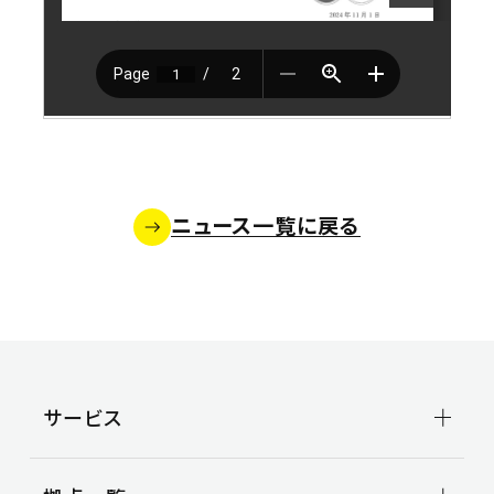
沿革
CSR TOP
3PL事業
ニュース
環境
事例紹介
安全
空き倉庫情報
社会
お問い合わせ
お問い合わせ
よくある質問
ニュース一覧に戻る
サービス
輸送事業