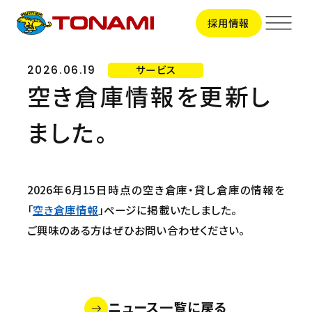
採用情報
サービス
2026.06.19
空き倉庫情報を更新し
サービス
ました。
輸送事業
拠点一覧
トラック輸送
ビジネスサポート
拠点一覧TOP
2026年6月15日時点の空き倉庫・貸し倉庫の情報を
会社情報
関東地区
「
空き倉庫情報
」ページに掲載いたしました。
引越事業
甲信越地区
ご興味のある方はぜひお問い合わせください。
会社情報TOP
東海地区
採用情報
コンテナ輸送
トップメッセージ
北陸地区
会社概要
関西地区
国際輸送
新卒採用
ビジョン
中国地区
CSR
中途採用
役員一覧
車両整備
ニュース一覧に戻る