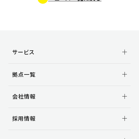
沿革
CSR TOP
3PL事業
ニュース
環境
事例紹介
安全
空き倉庫情報
社会
お問い合わせ
お問い合わせ
サービス
よくある質問
輸送事業
拠点一覧
トラック輸送
ビジネスサポート
拠点一覧TOP
引越事業
会社情報
関東地区
コンテナ輸送
甲信越地区
国際輸送
東海地区
会社情報TOP
車両整備
採用情報
北陸地区
トップメッセージ
関西地区
会社概要
3PL事業
中国地区
ビジョン
事例紹介
新卒採用